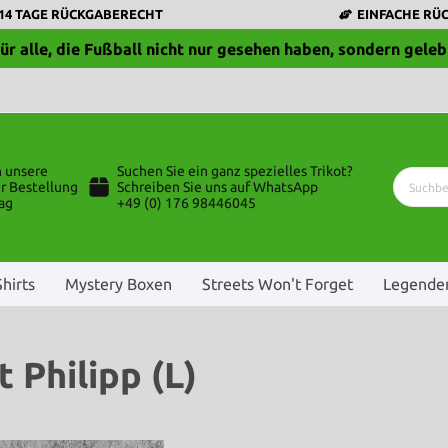
14 TAGE RÜCKGABERECHT
EINFACHE RÜ
ür alle, die Fußball nicht nur gesehen haben, sondern geleb
n unsere
Suchen Sie ein ganz spezielles Trikot?
r Bestellung
Schreiben Sie uns auf WhatsApp
ag
+49 (0) 176 98446045
Shirts
Mystery Boxen
Streets Won't Forget
Legenden
 Philipp (L)