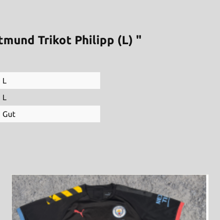
mund Trikot Philipp (L) "
L
L
Gut