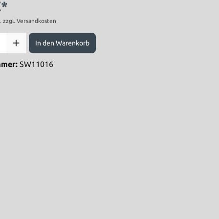
€*
t. zzgl. Versandkosten
In den Warenkorb
mmer:
SW11016