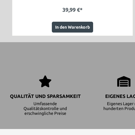
39,99 €*
In den Warenkorb
QUALITÄT UND SPARSAMKEIT
EIGENES LA
Umfassende
Eigenes Lager 
Qualitätskontrolle und
hunderten Prod
erschwingliche Preise