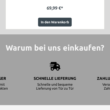
69,99 €*
In den Warenkorb
Warum bei uns einkaufen?
GER
SCHNELLE LIEFERUNG
ZAHLU
mit
Schnelle und bequeme
Vers
ukten
Lieferung von Tür zu Tür
Zah