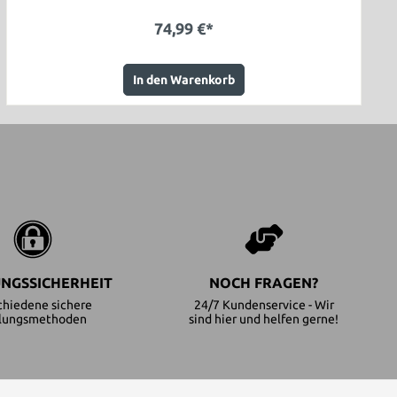
74,99 €*
In den Warenkorb
NGSSICHERHEIT
NOCH FRAGEN?
chiedene sichere
24/7 Kundenservice - Wir
lungsmethoden
sind hier und helfen gerne!