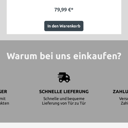
79,99 €*
In den Warenkorb
Warum bei uns einkaufen?
GER
SCHNELLE LIEFERUNG
ZAHLU
mit
Schnelle und bequeme
Vers
ukten
Lieferung von Tür zu Tür
Zah