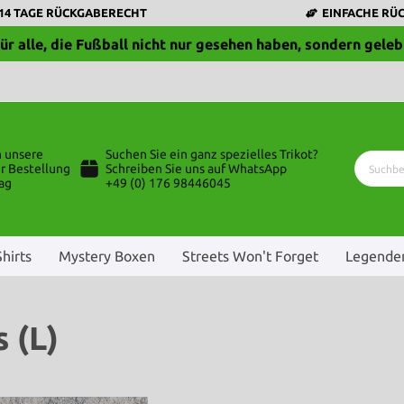
14 TAGE RÜCKGABERECHT
EINFACHE RÜ
ür alle, die Fußball nicht nur gesehen haben, sondern geleb
n unsere
Suchen Sie ein ganz spezielles Trikot?
r Bestellung
Schreiben Sie uns auf WhatsApp
ag
+49 (0) 176 98446045
Shirts
Mystery Boxen
Streets Won't Forget
Legenden
 (L)