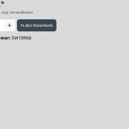
€*
t. zzgl. Versandkosten
In den Warenkorb
mmer:
SW10966