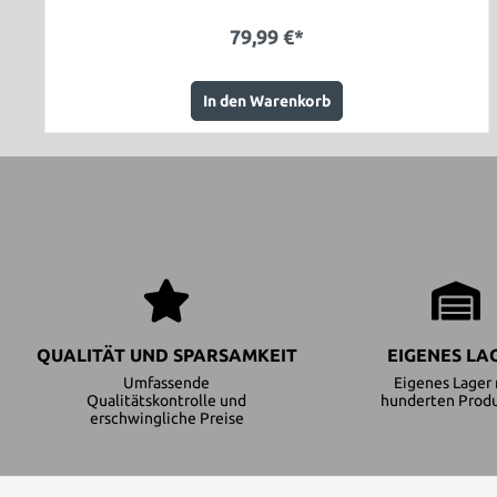
79,99 €*
In den Warenkorb
QUALITÄT UND SPARSAMKEIT
EIGENES LA
Umfassende
Eigenes Lager 
Qualitätskontrolle und
hunderten Prod
erschwingliche Preise