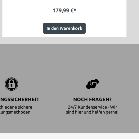
179,99 €*
In den Warenkorb
NGSSICHERHEIT
NOCH FRAGEN?
chiedene sichere
24/7 Kundenservice - Wir
lungsmethoden
sind hier und helfen gerne!