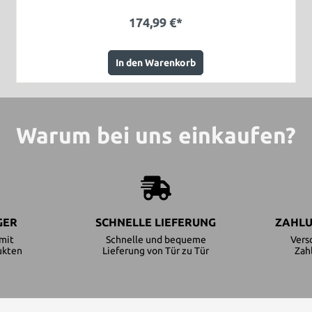
174,99 €*
In den Warenkorb
Warum bei uns einkaufen?
GER
SCHNELLE LIEFERUNG
ZAHLU
mit
Schnelle und bequeme
Vers
ukten
Lieferung von Tür zu Tür
Zah