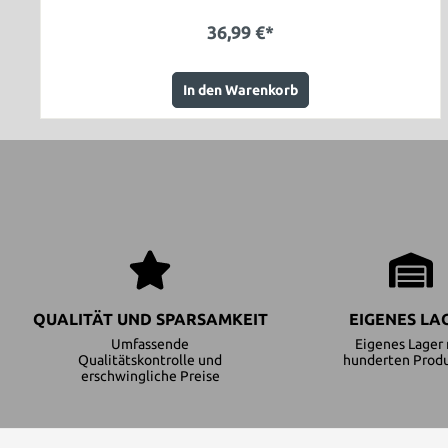
36,99 €*
In den Warenkorb
QUALITÄT UND SPARSAMKEIT
EIGENES LA
Umfassende
Eigenes Lager 
Qualitätskontrolle und
hunderten Prod
erschwingliche Preise