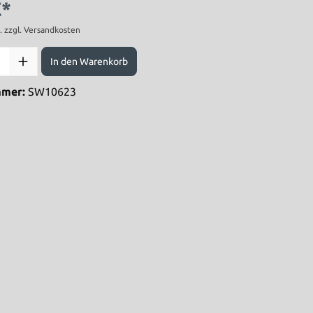
€*
t. zzgl. Versandkosten
In den Warenkorb
mmer:
SW10623