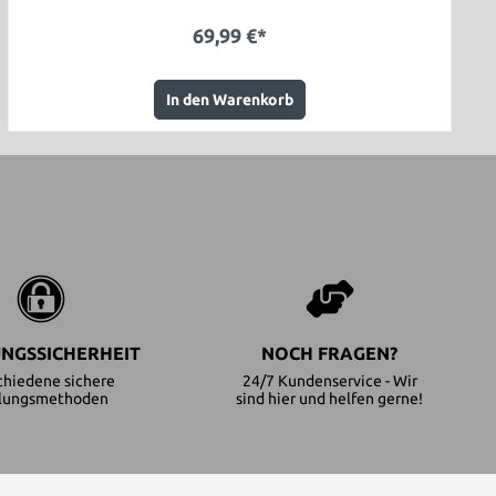
69,99 €*
In den Warenkorb
NGSSICHERHEIT
NOCH FRAGEN?
chiedene sichere
24/7 Kundenservice - Wir
lungsmethoden
sind hier und helfen gerne!