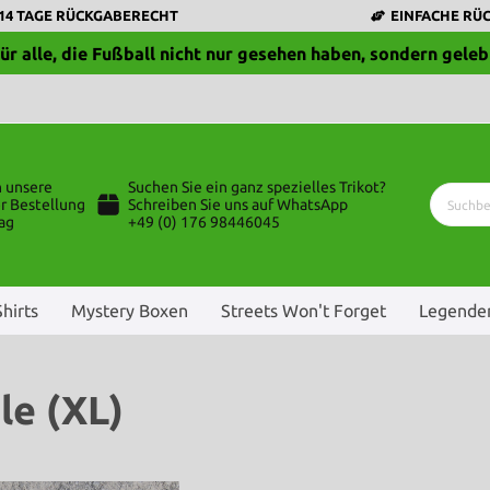
14 TAGE RÜCKGABERECHT
EINFACHE RÜ
ür alle, die Fußball nicht nur gesehen haben, sondern geleb
n unsere
Suchen Sie ein ganz spezielles Trikot?
r Bestellung
Schreiben Sie uns auf WhatsApp
ag
+49 (0) 176 98446045
Shirts
Mystery Boxen
Streets Won't Forget
Legenden
le (XL)