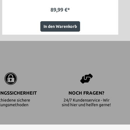
89,99 €*
In den Warenkorb
NGSSICHERHEIT
NOCH FRAGEN?
chiedene sichere
24/7 Kundenservice - Wir
lungsmethoden
sind hier und helfen gerne!