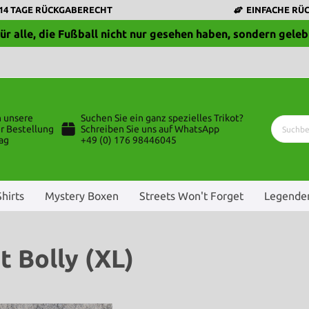
14 TAGE RÜCKGABERECHT
EINFACHE RÜ
ür alle, die Fußball nicht nur gesehen haben, sondern geleb
n unsere
Suchen Sie ein ganz spezielles Trikot?
r Bestellung
Schreiben Sie uns auf WhatsApp
ag
+49 (0) 176 98446045
Shirts
Mystery Boxen
Streets Won't Forget
Legenden
t Bolly (XL)