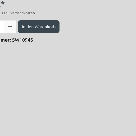
€*
t. zzgl. Versandkosten
In den Warenkorb
mmer:
SW10945