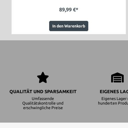
89,99 €*
In den Warenkorb
QUALITÄT UND SPARSAMKEIT
EIGENES LA
Umfassende
Eigenes Lager 
Qualitätskontrolle und
hunderten Prod
erschwingliche Preise