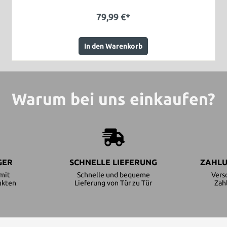
79,99 €*
In den Warenkorb
Warum bei uns einkaufen?
GER
SCHNELLE LIEFERUNG
ZAHLU
mit
Schnelle und bequeme
Vers
ukten
Lieferung von Tür zu Tür
Zah